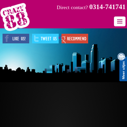
0314-741741
Direct contact?
Wat u zocht konden wij
Home
helaas niet vinden
Uitjes
Provincies
Plaatsen
Gastenboek
Contact
Fotos