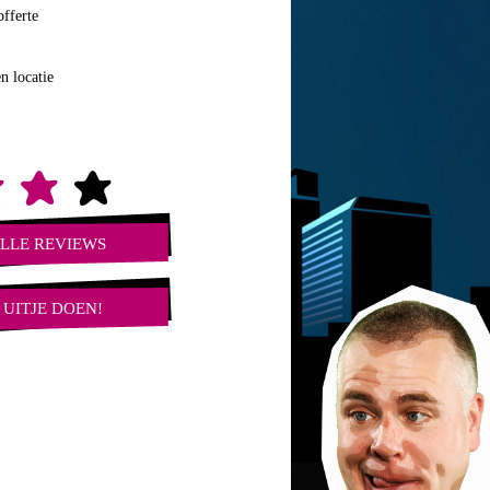
fferte
n locatie
ALLE REVIEWS
 UITJE DOEN!