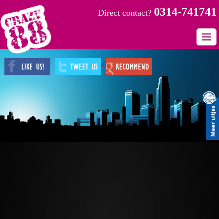
0314-741741
Direct contact?
Wat u zocht konden wij
Home
helaas niet vinden
Uitjes
Provincies
Plaatsen
Gastenboek
Contact
Fotos