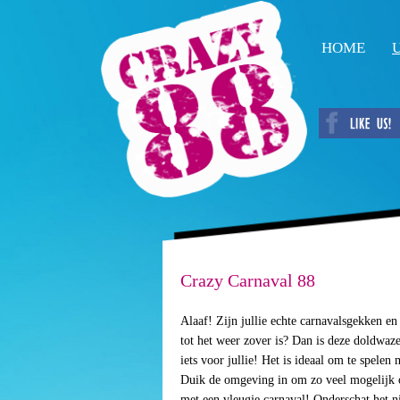
HOME
U
Crazy Carnaval 88
Alaaf! Zijn jullie echte carnavalsgekken en
tot het weer zover is? Dan is deze doldwa
iets voor jullie! Het is ideaal om te spelen 
Duik de omgeving in om zo veel mogelijk o
met een vleugje carnaval! Onderschat het n