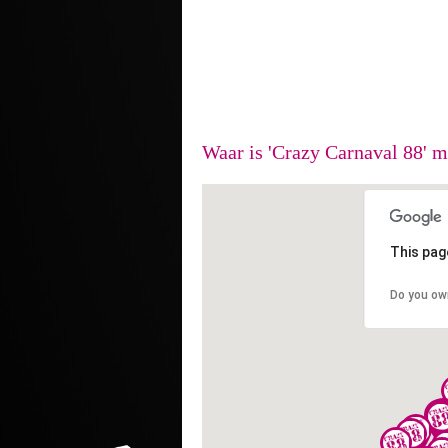
Waar is 'Crazy Carnaval 88' m
This pag
Do you ow