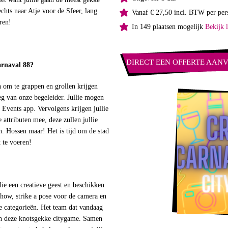
hts naar Atje voor de Sfeer, lang
Vanaf € 27,50 incl. BTW per per
aren!
In 149 plaatsen mogelijk
Bekijk l
DIRECT EEN OFFERTE AAN
arnaval 88?
n om te grappen en grollen krijgen
leg van onze begeleider. Jullie mogen
Events app. Vervolgens krijgen jullie
 attributen mee, deze zullen jullie
. Hossen maar! Het is tijd om de stad
 te voeren!
lie een creatieve geest en beschikken
 show, strike a pose voor de camera en
ge categorieën. Het team dat vandaag
an deze knotsgekke citygame. Samen