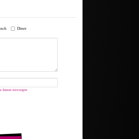
nch
Diner
n datum toevoegen