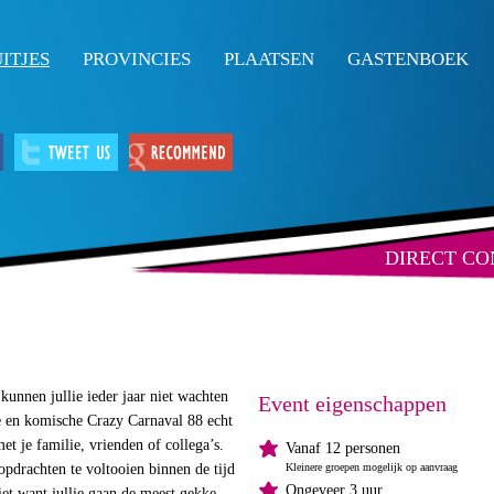
ITJES
PROVINCIES
PLAATSEN
GASTENBOEK
DIRECT C
 kunnen jullie ieder jaar niet wachten
Event eigenschappen
ze en komische Crazy Carnaval 88 echt
met je familie, vrienden of collega’s.
Vanaf 12 personen
pdrachten te voltooien binnen de tijd
Kleinere groepen mogelijk op aanvraag
Ongeveer 3 uur
iet want jullie gaan de meest gekke