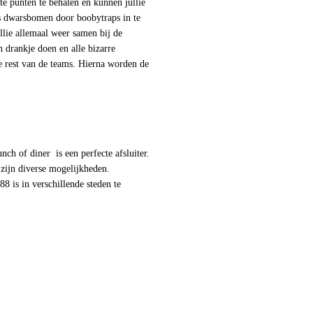
te punten te behalen en kunnen jullie
s dwarsbomen door boobytraps in te
llie allemaal weer samen bij de
n drankje doen en alle bizarre
e rest van de teams. Hierna worden de
ch of diner is een perfecte afsluiter.
r zijn diverse mogelijkheden.
8 is in verschillende steden te