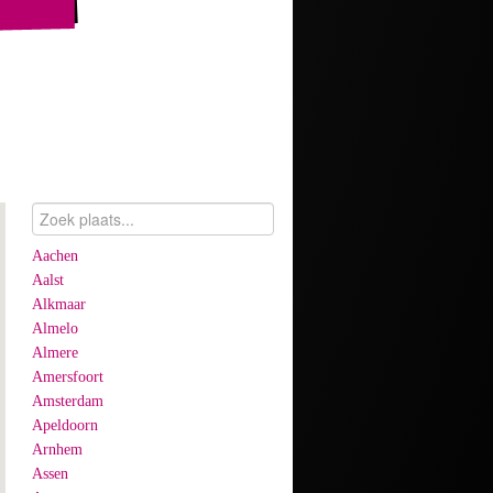
Aachen
Aalst
Alkmaar
Almelo
Almere
Amersfoort
Amsterdam
Apeldoorn
Arnhem
Assen