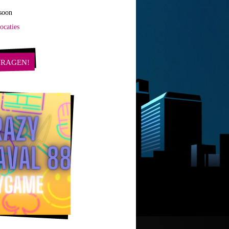
soon
ocaties
VRAGEN!