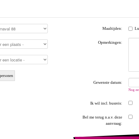
Maaltijden:
Lu
Opmerkingen:
personen
Gewenste datum:
Nog ee
Ik wil incl. busreis:
Bel me terug n.a.v. deze
aanvraag: